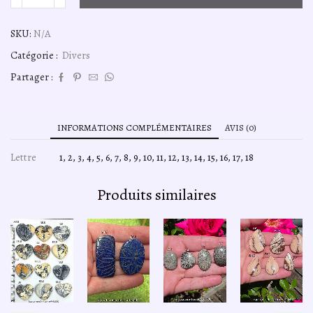
quantité
de
bague-
SKU:
N/A
argent925-
ref029
Catégorie :
Divers
Partager :
INFORMATIONS COMPLÉMENTAIRES
AVIS (0)
Lettre
1, 2, 3, 4, 5, 6, 7, 8, 9, 10, 11, 12, 13, 14, 15, 16, 17, 18
Produits similaires