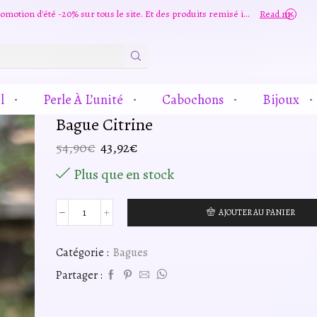
Grande promotion d'été -20% sur tous le site. Et des produits remisé indépendamment
Read more
Zone
De
Saisie
l
Perle À L’unité
Cabochons
Bijoux
De
Recherche
Bague Citrine
Le
Le
54,90
€
43,92
€
prix
prix
Plus que en stock
initial
actuel
était :
est :
54,90€.
43,92€.
AJOUTER AU PANIER
quantité
de
Bague
Catégorie :
Bagues
Citrine
Partager :