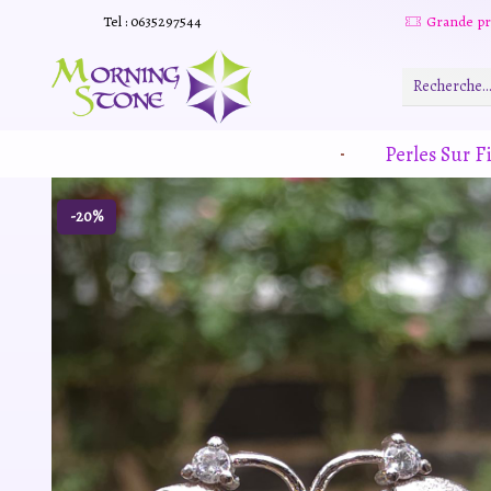
Tel : 0635297544
Grande promotion d'été -20% sur tous le site. Et des produits remisé indépendamment
Read more
Perles Sur Fi
-20%