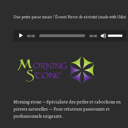
Une petite pause music ? Écouté Pierre de sérénité (made with Udio)
Audio
Use
00:00
00:00
Player
Up/Down
Arrow
keys
to
increase
or
decrease
volume.
Morning stone —Spécialiste des perles et cabochons en
pierres naturelles — Pour créateurs passionnés et
professionnels exigeants .