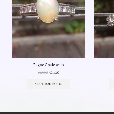
Bague Opale welo
Le
Le
65,90
€
52,72
€
prix
prix
initial
actuel
AJOUTER AU PANIER
était :
est :
65,90€.
52,72€.