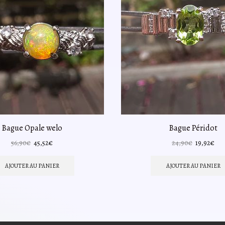
Bague Opale welo
Bague Péridot
Le
Le
Le
Le
56,90
€
45,52
€
24,90
€
19,92
€
prix
prix
prix
pri
initial
actuel
initial
act
AJOUTER AU PANIER
AJOUTER AU PANIER
était :
est :
était :
est :
56,90€.
45,52€.
24,90€.
19,