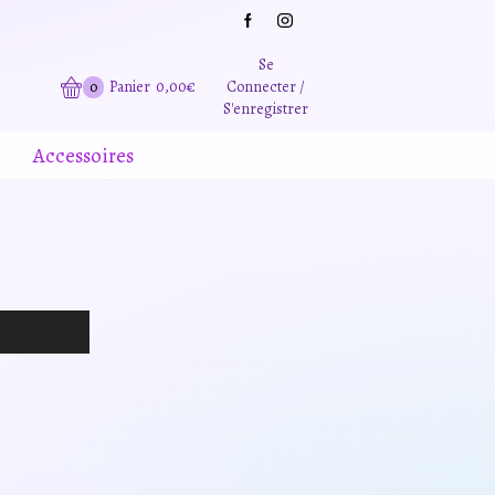
Grande promotion d'été -20% sur tous le site. Et des produits remisé indépendamment
Se
0
Panier
0,00
€
Connecter /
S'enregistrer
Accessoires